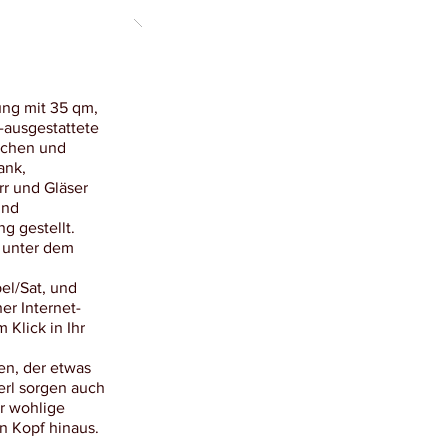
ng mit 35 qm,
-ausgestattete
schen und
ank,
rr und Gläser
und
g gestellt.
 unter dem
el/Sat, und
er Internet-
 Klick in Ihr
en, der etwas
erl sorgen auch
r wohlige
n Kopf hinaus.