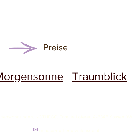
Preise
Morgensonne
Traumblick
rienwohnungen, NOTHEGG, Familie Loferer, A-6345 Kössen (Wa
✉
urlaub@nothegg-walchsee.at