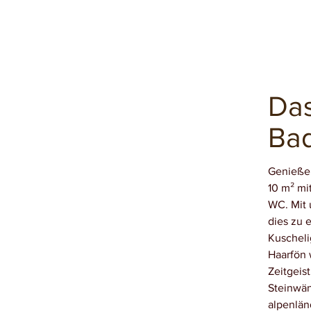
Da
Ba
Genießen
10 m² mi
WC. Mit 
dies zu
Kuscheli
Haarfön 
Zeitgeis
Steinwän
alpenlän