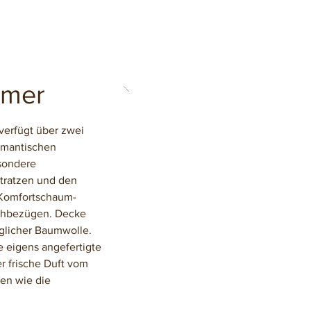
mmer
erfügt über zwei
omantischen
sondere
tratzen und den
-Komfortschaum-
chbezügen. Decke
uglicher Baumwolle.
e eigens angefertigte
r frische Duft vom
en wie die