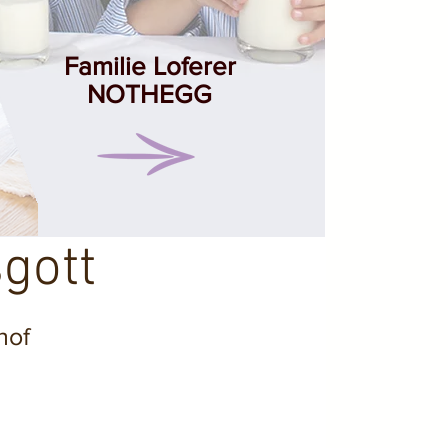
Familie Loferer
NOTHEGG
gott
hof