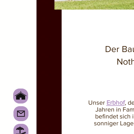
Der Ba
Not
Unser
Erbhof
, d
Jahren in Fami
befindet sich 
sonniger Lage