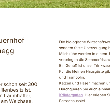
uernhof
Die biologische Wirtschaftswe
sondern feste Überzeugung b
hegg
Milchkühe werden in einem Fr
verbringen die Sommerfrische
Ein Genuß ist unser Trinkwas
Für die kleinen Hausgäste gib
und Trampolin.
Katzen und Hasen machen uns
er schon seit 300
lienbesitz ist,
Durchqueren Sie auch einma
in traumhafter,
Kräutergarten
. Hier erleben S
 am Walchsee.
Farbschauspiel.