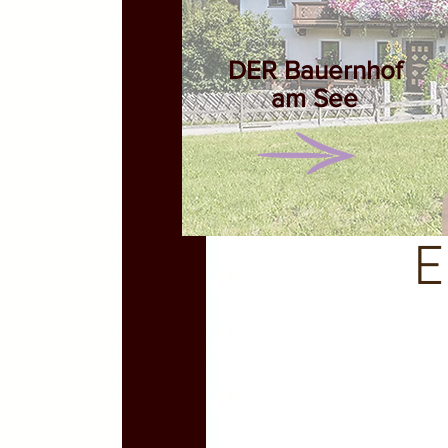
DER
Bauernhof
am See
E